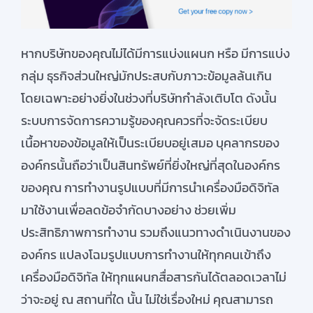
หาก
บริษัทของ
คุณไม่ได้
มีการ
แบ่งแผนก
หรือ
มีการแบ่ง
กลุ่ม
ธุรกิจ
ส่วนใหญ่
มักประสบกับภาวะข้อมูลล้นเกิน
โดยเฉพาะอย่างยิ่งในช่วงที่
บริษัทกำลัง
เติบโต
ดังนั้น
ระบบการจัดการความรู้ของคุณควรที่จะจัดระเบียบ
เนื้อหา
ของ
ข้อมูลให้เป็นระเบียบ
อยู่เสมอ
บุคลากรของ
องค์กรนั้นถือว่า
เป็นสินทรัพย์ที่ยิ่งใหญ่ที่สุด
ในองค์กร
ของคุณ
การทำงานรูปแบบที่มีการนำเครื่องมือดิจิทัล
มาใช้งานเพื่อลดข้อจำกัดบางอย่าง
ช่วยเพิ่ม
ประสิทธิภาพการทำงาน
รวมถึงแนวทางดำเนินงานของ
องค์กร
แปลงโฉมรูปแบบการทำงานให้ทุกคนเข้าถึง
เครื่องมือดิจิทัล
ให้ทุกแผนกสื่อสารกันได้ตลอดเวลาไม่
ว่าจะอยู่
ณ
สถานที่ใด
นั้น
ไม่ใช่เรื่องใหม่
คุณสามารถ