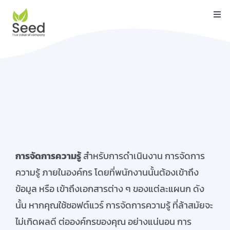
Skip
Togg
to
Navi
content
หน้าแรก
คุณสมบัติ
บริการ
เกี่ยวกับเรา
ติดต่อ
การจัดการความรู้
สำหรับ
การดำเนินงาน การจัดการ
บล็อค
ความรู้ ภายใน
องค์กร
โดย
ที่
พนักงาน
นั้น
ต้องเข้าถึง
ข้อมูล
หรือ
เข้าถึง
เอกสาร
ต่าง ๆ ของแต่ละแผนก
ดัง
คู่มือ
นั้น
หากคุณใช้ซอฟต์แวร์ การจัดการความรู้ ที่ล้าสมัย
จะ
ไม่เกิดผลดี ต่อ
องค์กรของคุณ อย่าง
แน่นอน
การ
ดาวน์โหลด