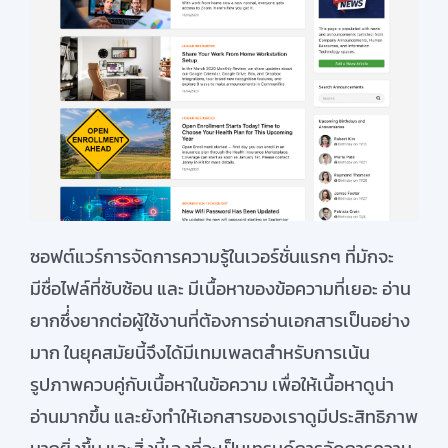
ซอฟต์แวร์การจัดการความรู้ในเวอร์ชั่นแรกๆ ที่มักจะ
มีชื่อไฟล์ที่ซับซ้อน
และ
มี
เนื้อหาของข้อความ
ที่
เยอะ
อ่าน
ยาก
ซึ่
่งยากต่อ
ผู้ใช้
งาน
ที่ต้องการ
อ่าน
เอกสาร
เป็นอย่าง
มาก
ในยุคสมัยนี้
จึง
ได้
มีเทมเพลต
สำหรับ
การ
เน้น
รูปภาพควบคู่กับเนื้อหา
ใน
ข้อความ
เพื่อให้เนื้อหาดู
น่า
อ่านมากขึ้น และ
ยัง
ทำให้
เอกสาร
ของเรา
ดู
มีประสิทธิภาพ