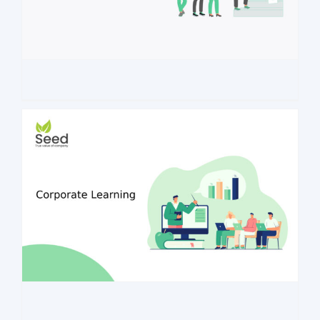
สมัครใช้บริการ