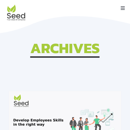
Skip
Togg
to
Navi
content
หน้าแรก
คุณสมบัติ
บริการ
เกี่ยวกับเรา
ติดต่อ
บล็อค
คู่มือ
y
ดาวน์โหลด