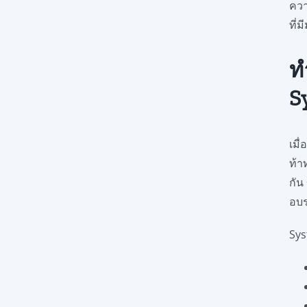
ควา
ที่
ท
S
เมื
ท้า
กัน
อบร
Sys