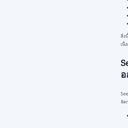
สิ่
เนื
S
อ
See
จัด