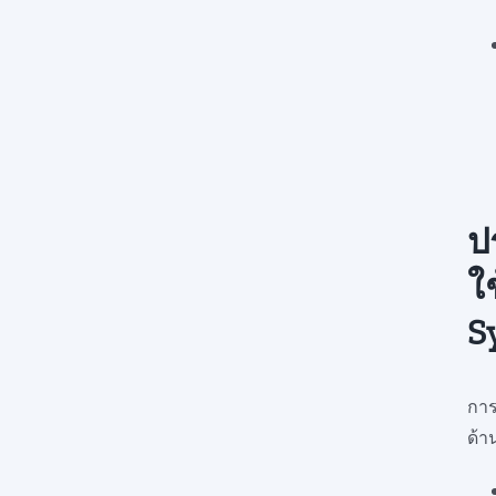
ป
ใ
S
การ
ด้าน