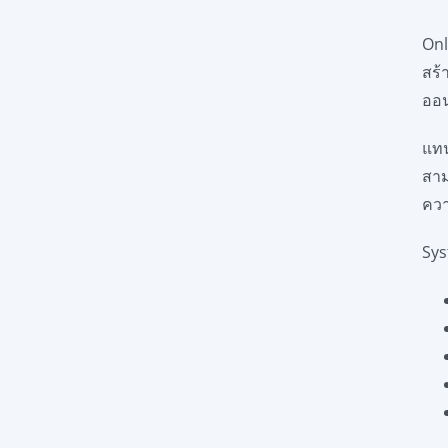
Onl
สร้
ออ
แทน
สาม
ควา
Sys