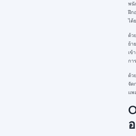
พนั
ฝึก
ได้
ด้ว
ย้า
เข้
การ
ด้ว
จัด
แพล
O
อ