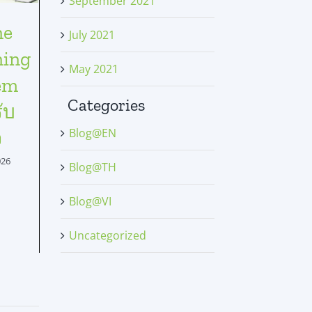
September 2021
ne
ปรับแต่ง
ลดภาระ
Lear
July 2021
ning
เนื้อหา
การฝึก
Summ
May 2021
em
การเรียน
อบรม
Repor
Categories
ับ
รู้ด้วย
สำหรับ
ช่วย
Blog@EN
จ
SeedKM
องค์กร
พนัก
สำหรับ
ด้วย
ในกา
026
Blog@TH
บุคคล ทีม
SeedKM
เรียนรู
Blog@VI
และ
ระบบ
ภายใ
Uncategorized
แผนก
จัดการ
องค์ก
ความรู้
อย่าง
June 23, 2026
June 22, 2026
June 19, 20