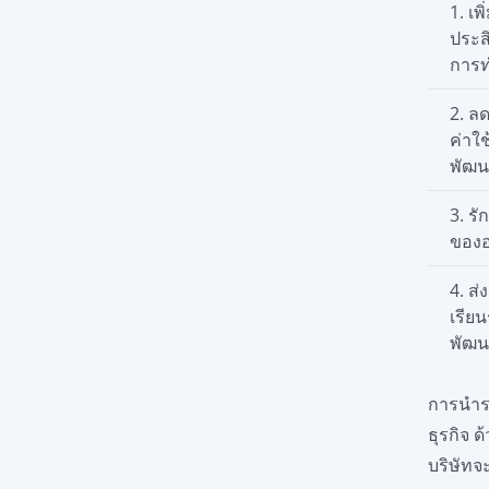
1. เพิ
ประส
การ
2. ล
ค่าใ
พัฒน
3. รั
ของอ
4. ส่
เรียน
พัฒน
การนำร
ธุรกิจ 
บริษัท