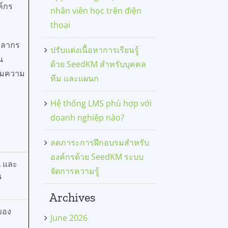
ค์กร
nhân viên học trên điện
thoại
ุคลากร
ปรับแต่งเนื้อหาการเรียนรู้
น
ด้วย SeedKM สำหรับบุคคล
รวมความ
ทีม และแผนก
Hệ thống LMS phù hợp với
doanh nghiệp nào?
ลดภาระการฝึกอบรมสำหรับ
องค์กรด้วย SeedKM ระบบ
น และ
จัดการความรู้
น
Archives
รของ
June 2026
ๆ