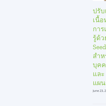
ปรับ
เนื้
การเ
รู้ด้
See
สำห
บุคค
และ
แผน
June 23, 