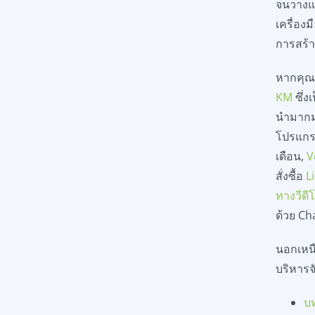
จนวางแผ
เครื่อง
การสร้
หากคุณ
KM
ซึ่ง
นำมากมา
โปรแกร
เดือน,
V
สั่งซื้อ
L
ทางวีดี
ด้วย Ch
นอกเหน
บริหารจั
บ