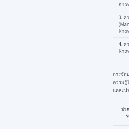
Know
3. ค
(Ma
Know
4. คว
Know
การจัดป
ความรู้
แต่ละปร
ประ
ร