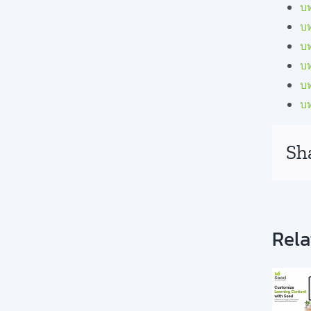
บ
บ
บท
บ
บท
บ
Sh
Rela