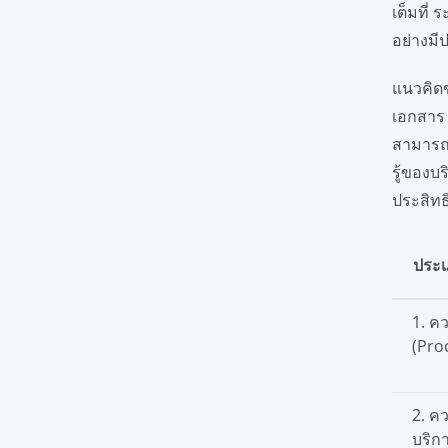
เต็มที่
อย่างมี
แนวคิดข
เอกสาร 
สามารถเ
รู้ของบ
ประสิท
ประเ
1. ค
(Pro
2. ค
บริก