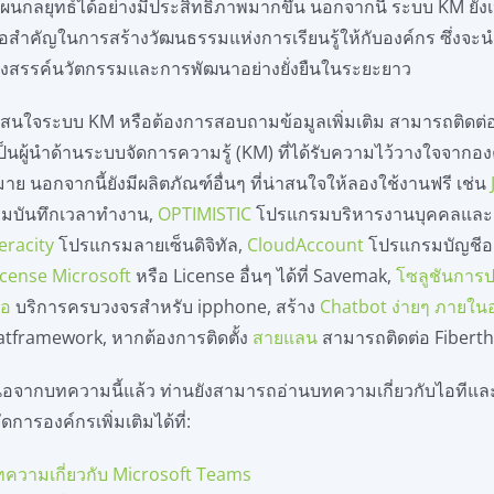
นกลยุทธ์ได้อย่างมีประสิทธิภาพมากขึ้น นอกจากนี้ ระบบ KM ยังเ
มือสำคัญในการสร้างวัฒนธรรมแห่งการเรียนรู้ให้กับองค์กร ซึ่งจะนำ
างสรรค์นวัตกรรมและการพัฒนาอย่างยั่งยืนในระยะยาว
สนใจระบบ KM หรือต้องการสอบถามข้อมูลเพิ่มเติม สามารถติดต่
เป็นผู้นำด้านระบบจัดการความรู้ (KM) ที่ได้รับความไว้วางใจจากอง
ย นอกจากนี้ยังมีผลิตภัณฑ์อื่นๆ ที่น่าสนใจให้ลองใช้งานฟรี เช่น
มบันทึกเวลาทำงาน,
OPTIMISTIC
โปรแกรมบริหารงานบุคคลและเ
eracity
โปรแกรมลายเซ็นดิจิทัล,
CloudAccount
โปรแกรมบัญชีอ
icense Microsoft
หรือ License อื่นๆ ได้ที่ Savemak,
โซลูชันการ
โอ
บริการครบวงจรสำหรับ ipphone, สร้าง
Chatbot ง่ายๆ ภายใน
atframework, หากต้องการติดตั้ง
สายแลน
สามารถติดต่อ Fibertha
ือจากบทความนี้แล้ว ท่านยังสามารถอ่านบทความเกี่ยวกับไอทีแ
ดการองค์กรเพิ่มเติมได้ที่:
ทความเกี่ยวกับ Microsoft Teams