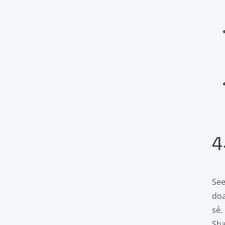
4
See
doa
sẻ.
Sha