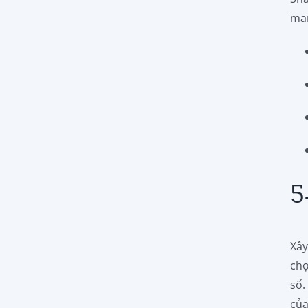
man
5
Xây
chọ
số.
của