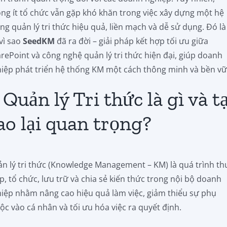
ng ít tổ chức vẫn gặp khó khăn trong việc xây dựng một hệ
ng quản lý tri thức hiệu quả, liền mạch và dễ sử dụng. Đó là 
vì sao
SeedKM
đã ra đời – giải pháp kết hợp tối ưu giữa
rePoint và công nghệ quản lý tri thức hiện đại, giúp doanh
iệp phát triển hệ thống KM một cách thông minh và bền vữ
. Quản lý Tri thức là gì và t
ao lại quan trọng?
n lý tri thức (Knowledge Management – KM) là quá trình th
p, tổ chức, lưu trữ và chia sẻ kiến thức trong nội bộ doanh
iệp nhằm nâng cao hiệu quả làm việc, giảm thiểu sự phụ
ộc vào cá nhân và tối ưu hóa việc ra quyết định.