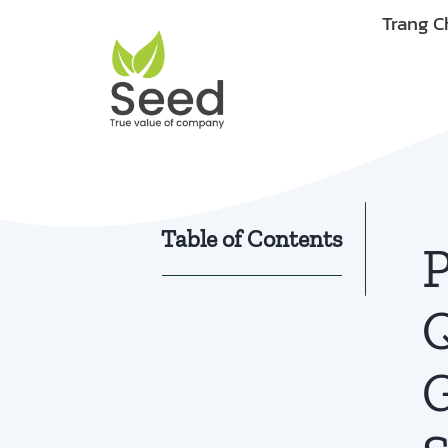
Skip
Trang C
to
content
Table of Contents
P
Q
G