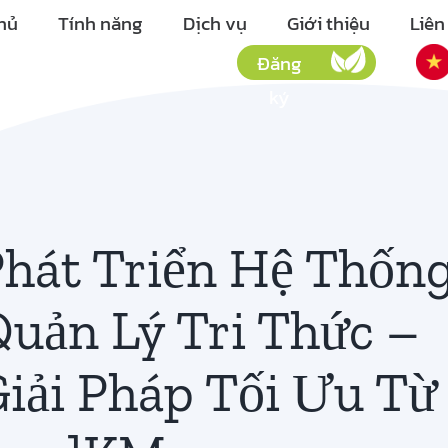
hủ
Tính năng
Dịch vụ
Giới thiệu
Liên
Đăng
ký
hát Triển Hệ Thốn
uản Lý Tri Thức –
iải Pháp Tối Ưu Từ