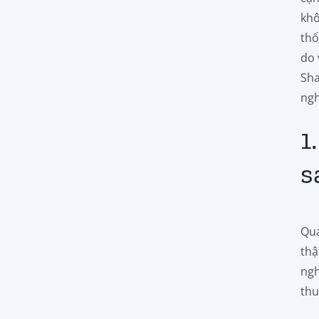
khô
thố
do 
Sha
ngh
1
s
Quả
thậ
ngh
thu