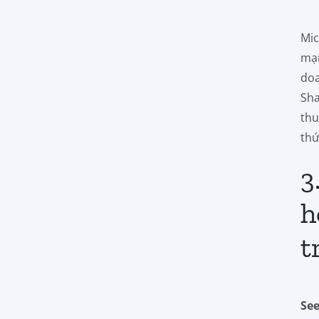
Mic
mạn
doa
Sha
thu
thứ
3
h
t
Se