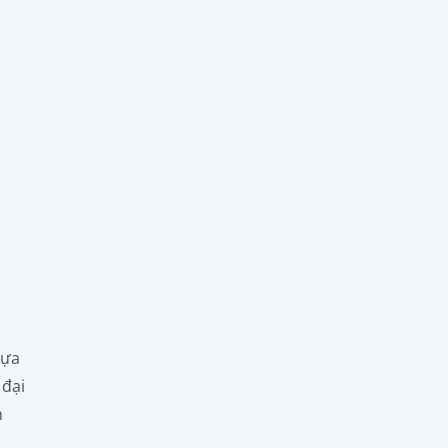
lựa
 đại
h