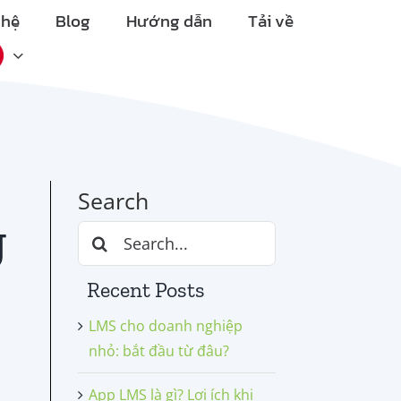
 hệ
Blog
Hướng dẫn
Tải về
Search
g
Search
for:
Recent Posts
LMS cho doanh nghiệp
nhỏ: bắt đầu từ đâu?
App LMS là gì? Lợi ích khi