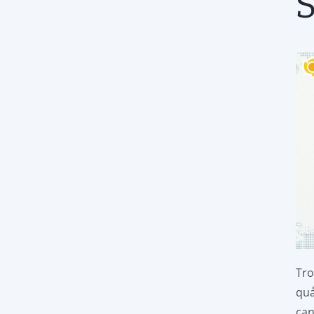
Tro
quả
cạn