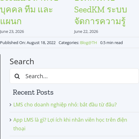
บุคคล ทีม และ
SeedKM ระบบ
แผนก
จัดการความรู้
June 23, 2026
June 22, 2026
Published On: August 18, 2022
Categories:
Blog@TH
0.5 min read
Search
Search
for:
Recent Posts
LMS cho doanh nghiệp nhỏ: bắt đầu từ đâu?
App LMS là gì? Lợi ích khi nhân viên học trên điện
thoại