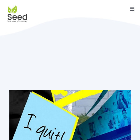
Skip
Togg
to
Navi
content
หน้าแรก
คุณสมบัติ
บริการ
เกี่ยวกับเรา
ติดต่อ
บล็อค
คู่มือ
ดาวน์โหลด