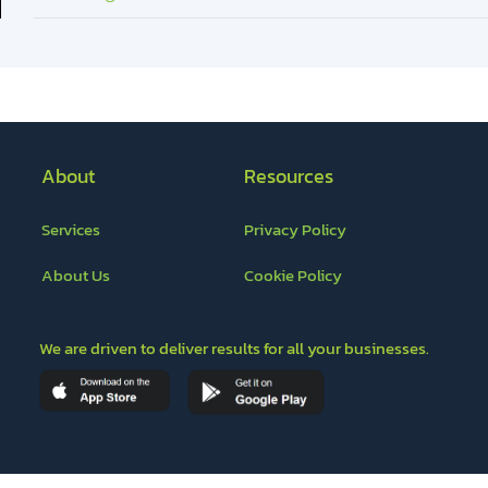
About
Resources
Services
Privacy Policy
About Us
Cookie Policy
We are driven to deliver results for all your businesses.
Ours Partners