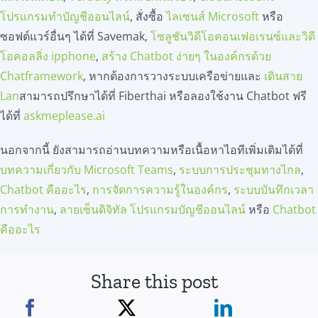
โปรแกรมทำบัญชีออนไลน์
, สั่งซื้อ
ไลเซนส์ Microsoft
หรือ
ซอฟต์แวร์อื่นๆ ได้ที่ Savemak,
โซลูชันวิดีโอคอนเฟอเรนซ์และวิดี
โอคอลลิ่ง ipphone
,
สร้าง Chatbot ง่ายๆ ในองค์กรด้วย
Chatframework
, หากต้องการวางระบบเครือข่ายและ
เดินสาย
Lan
สามารถปรึกษาได้ที่ Fiberthai หรือลองใช้งาน Chatbot ฟรี
ได้ที่
askmeplease.ai
นอกจากนี้ ยังสามารถอ่านบทความหรือเนื้อหาไอทีเพิ่มเติมได้ที่
บทความเกี่ยวกับ Microsoft Teams
,
ระบบการประชุมทางไกล
,
Chatbot คืออะไร
,
การจัดการความรู้ในองค์กร
,
ระบบบันทึกเวลา
การทำงาน
,
ลายเซ็นดิจิทัล
โปรแกรมบัญชีออนไลน์
หรือ
Chatbot
คืออะไร
Share this post