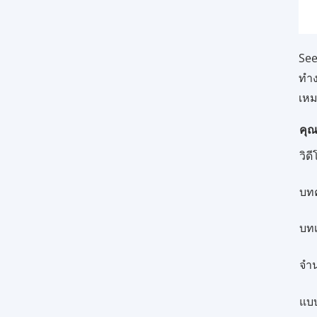
See
ทำง
เหม
คุณ
วิด
บทค
บทเ
จำน
แบ