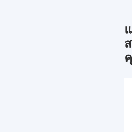
แ
ส
ค