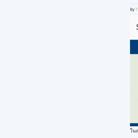
By
T
ในส