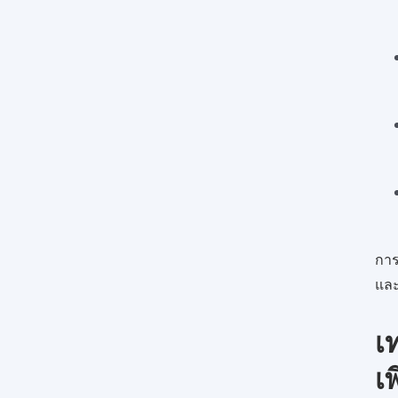
การ
และ
เ
เ