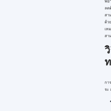
พยา
ลดต
สา
ด้ว
เหม
สาม
ว
ท
การ
จะ 