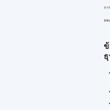
การ
ทดล
ข
ธ