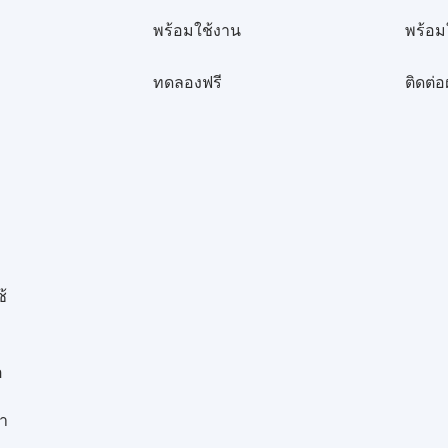
พร้อมใช้งาน
พร้อม
ทดลองฟรี
ติดต่
้
ต
หา