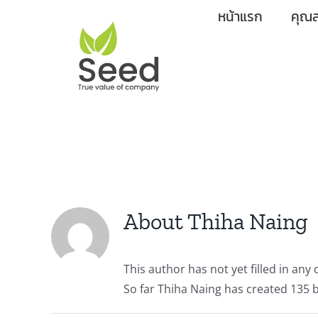
Skip
หน้าแรก
คุณส
to
content
About
Thiha Naing
This author has not yet filled in any d
So far Thiha Naing has created 135 b