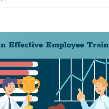
รแกรม
ining
กงาน
ductivity