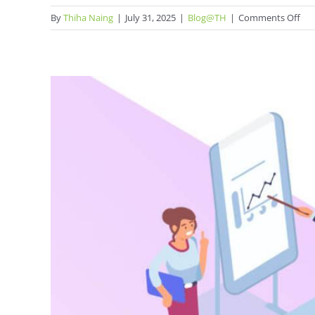
on
By
Thiha Naing
|
July 31, 2025
|
Blog@TH
|
Comments Off
ประ
ขอ
E-
lea
อบ
พนั
เสร
ทีม
ให้
แกร