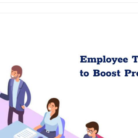
โยชน์
ง
rning
รม
กงาน
ิม
่ง