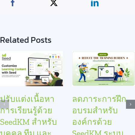
Related Posts
ปรับแต่งเนื้อหา
ลดภาระการฝึก
การเรียนรู้ด้วย
อบรมสำหรับ
SeedKM สำหรับ
องค์กรด้วย
บุคคล ทีม และ
SeedKM ระบบ