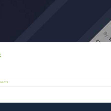
2
ments