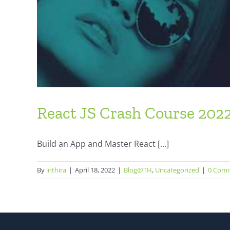
React JS Crash Course 202
Build an App and Master React [...]
By
inthira
|
April 18, 2022
|
Blog@TH
,
Uncategorized
|
0 Com