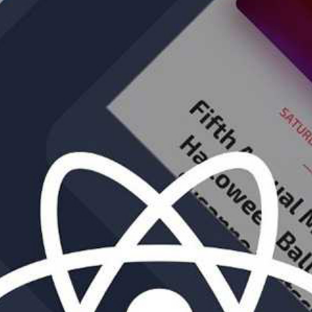
าใจ
ย