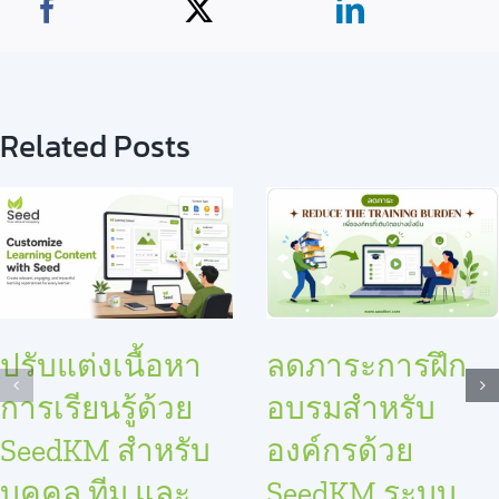
Related Posts
ปรับแต่งเนื้อหา
ลดภาระการฝึก
การเรียนรู้ด้วย
อบรมสำหรับ
SeedKM สำหรับ
องค์กรด้วย
บุคคล ทีม และ
SeedKM ระบบ