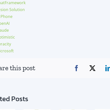
hatFramework
usion Solution
P Phone
penAI
laude
timistic
racity
icrosoft
are this post
ted Posts