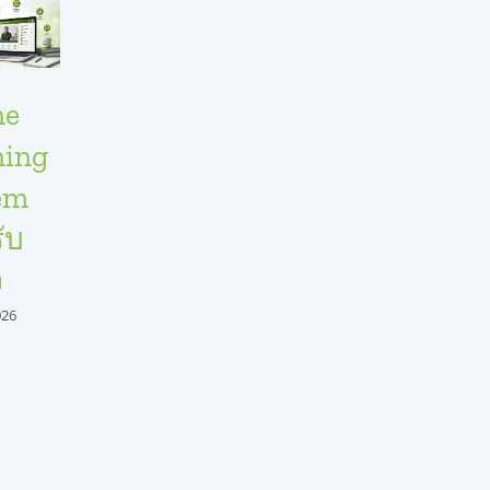
ne
ปรับแต่ง
ลดภาระ
Lear
ning
เนื้อหา
การฝึก
Summ
em
การเรียน
อบรม
Repor
ับ
รู้ด้วย
สำหรับ
ช่วย
จ
SeedKM
องค์กร
พนัก
สำหรับ
ด้วย
ในกา
026
บุคคล ทีม
SeedKM
เรียนรู
และ
ระบบ
ภายใ
แผนก
จัดการ
องค์ก
ความรู้
อย่าง
June 23, 2026