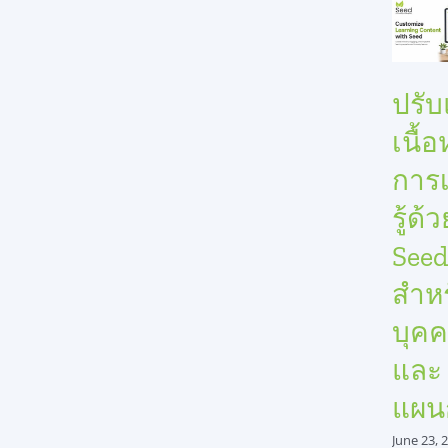
ปรับ
เนื้
การเ
รู้ด้
See
สำห
บุคค
และ
แผน
June 23, 