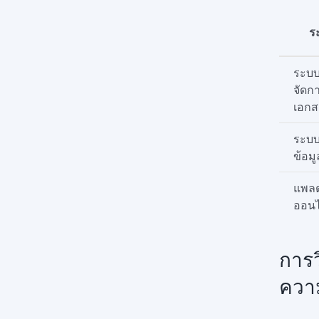
ร
ระบ
จัดก
เอกส
ระบ
ข้อมู
แพล
ออนไ
การว
ความ