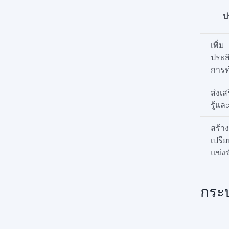
ป
เพิ่ม
ประส
การ
ส่งเ
รู้แ
สร้า
เปรี
แข่ง
กระ