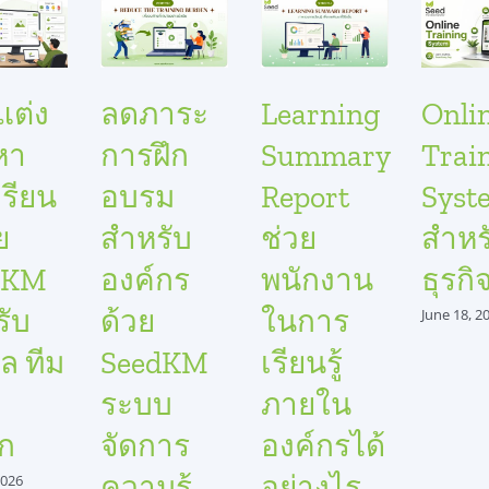
แต่ง
ลดภาระ
Learning
Onli
อหา
การฝึก
Summary
Trai
รียน
อบรม
Report
Syst
วย
สำหรับ
ช่วย
สำหร
dKM
องค์กร
พนักงาน
ธุรกิ
รับ
ด้วย
ในการ
June 18, 2
ล ทีม
SeedKM
เรียนรู้
ระบบ
ภายใน
ก
จัดการ
องค์กรได้
ความรู้
อย่างไร
2026