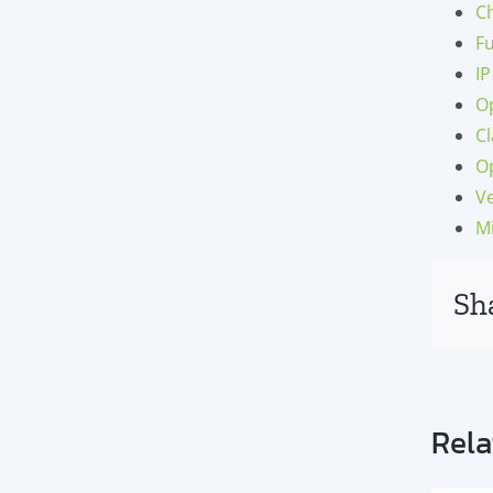
C
F
I
O
C
Op
Ve
M
Sh
Rela