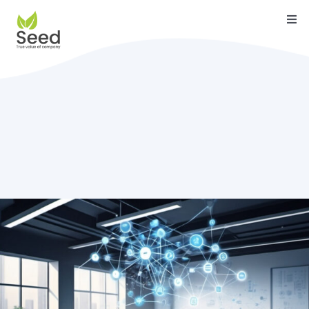
Skip
Togg
to
Navi
content
หน้าแรก
คุณสมบัติ
บริการ
เกี่ยวกับเรา
ติดต่อ
บล็อค
คู่มือ
ดาวน์โหลด