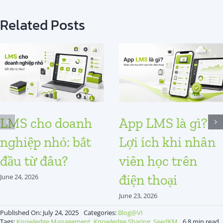
Related Posts
LMS cho doanh
App LMS là gì?
nghiệp nhỏ: bắt
Lợi ích khi nhân
đầu từ đâu?
viên học trên
điện thoại
June 24, 2026
June 23, 2026
Published On: July 24, 2025
Categories:
Blog@VI
Tags:
Knowledge Management
,
Knowledge Sharing
,
SeedKM
6.8 min read