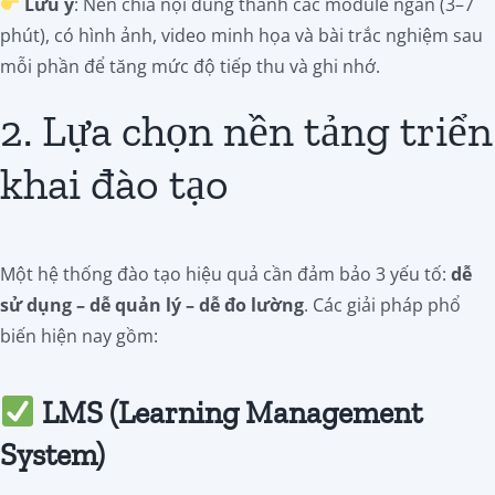
Lưu ý
: Nên chia nội dung thành các module ngắn (3–7
phút), có hình ảnh, video minh họa và bài trắc nghiệm sau
mỗi phần để tăng mức độ tiếp thu và ghi nhớ.
2. Lựa chọn nền tảng triển
khai đào tạo
Một hệ thống đào tạo hiệu quả cần đảm bảo 3 yếu tố:
dễ
sử dụng – dễ quản lý – dễ đo lường
. Các giải pháp phổ
biến hiện nay gồm:
LMS (Learning Management
System)