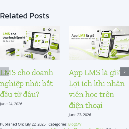
Related Posts
LMS cho doanh
App LMS là gì?
nghiệp nhỏ: bắt
Lợi ích khi nhân
đầu từ đâu?
viên học trên
điện thoại
June 24, 2026
June 23, 2026
Published On: July 22, 2025
Categories:
Blog@VI