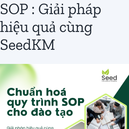
SOP : Giải pháp
Đăng
ký
hiệu quả cùng
SeedKM