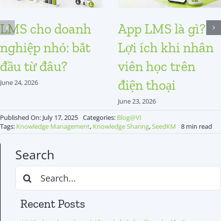
LMS cho doanh
App LMS là gì?
nghiệp nhỏ: bắt
Lợi ích khi nhân
đầu từ đâu?
viên học trên
điện thoại
June 24, 2026
June 23, 2026
Published On: July 17, 2025
Categories:
Blog@VI
Tags:
Knowledge Management
,
Knowledge Sharing
,
SeedKM
8 min read
Search
Search
for:
Recent Posts