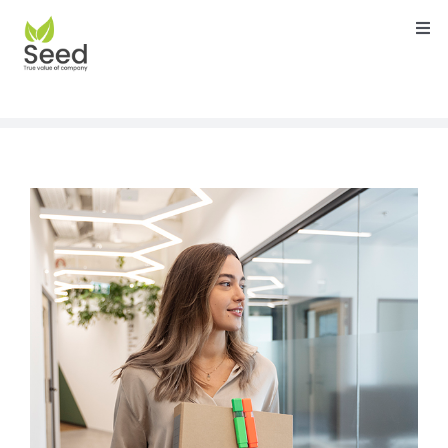
Skip
Togg
to
Navi
content
หน้าแรก
คุณสมบัติ
บริการ
เกี่ยวกับเรา
ติดต่อ
บล็อค
คู่มือ
ดาวน์โหลด