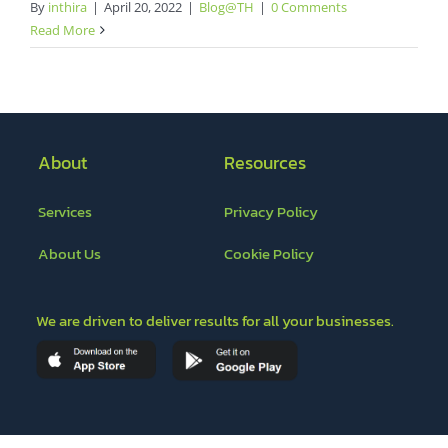
By
inthira
|
April 20, 2022
|
Blog@TH
|
0 Comments
Read More
About
Resources
Services
Privacy Policy
About Us
Cookie Policy
We are driven to deliver results for all your businesses.
Ours Partners