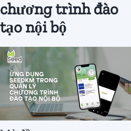
chương trình đào
Đăng
ký
tạo nội bộ