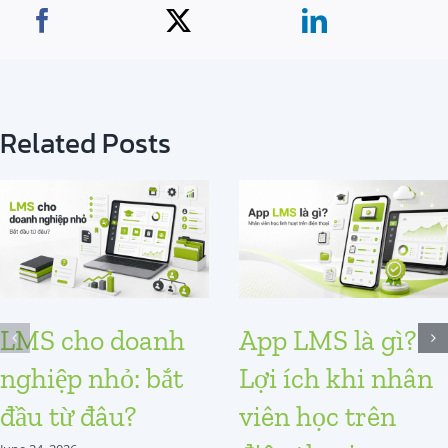
Related Posts
LMS cho doanh
App LMS là gì?
nghiệp nhỏ: bắt
Lợi ích khi nhân
đầu từ đâu?
viên học trên