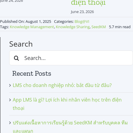
điện thoại
June 24, 2026
June 23, 2026
Published On: August 1, 2025
Categories:
Blog@VI
Tags:
Knowledge Management
,
Knowledge Sharing
,
SeedKM
5.7 min read
Search
Search
for:
Recent Posts
LMS cho doanh nghiệp nhỏ: bắt đầu từ đâu?
App LMS là gì? Lợi ích khi nhân viên học trên điện
thoại
ปรับแต่งเนื้อหาการเรียนรู้ด้วย SeedKM สำหรับบุคคล ทีม
และแผนก