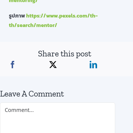
mentoring/
รูปภาพ
https://www.pexels.com/th-
th/search/mentor/
Share this post
Leave A Comment
Comment