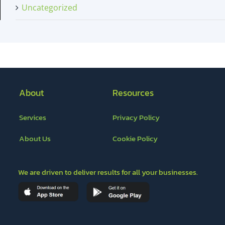
Uncategorized
About
Resources
Services
Privacy Policy
About Us
Cookie Policy
We are driven to deliver results for all your businesses.