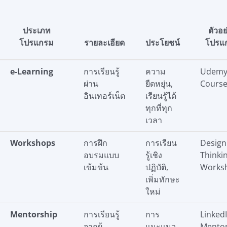
ประเภท
ตัวอย
โปรแกรม
รายละเอียด
ประโยชน์
โปรแ
e-Learning
การเรียนรู้
ความ
Udemy
ผ่าน
ยืดหยุ่น,
Course
อินเทอร์เน็ต
เรียนรู้ได้
ทุกที่ทุก
เวลา
Workshops
การฝึก
การเรียน
Design
อบรมแบบ
รู้เชิง
Thinki
เข้มข้น
ปฏิบัติ,
Works
เพิ่มทักษะ
ใหม่
Mentorship
การเรียนรู้
การ
Linked
จากผู้
แนะแนว
Mentor