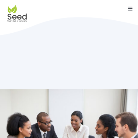
Skip
Togg
to
Navi
content
หน้าแรก
คุณสมบัติ
บริการ
เกี่ยวกับเรา
ติดต่อ
บล็อค
คู่มือ
ดาวน์โหลด