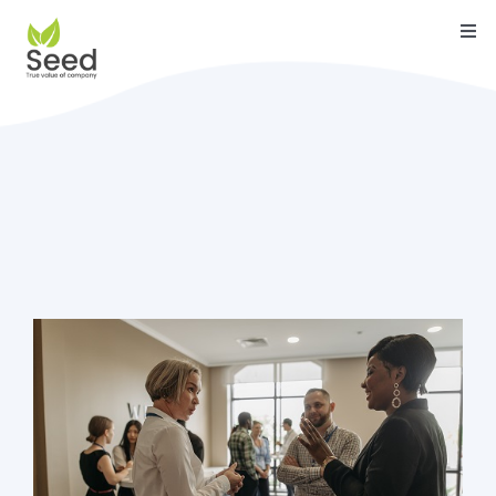
Skip
Togg
to
Navi
content
หน้าแรก
คุณสมบัติ
บริการ
เกี่ยวกับเรา
ติดต่อ
บล็อค
คู่มือ
ดาวน์โหลด