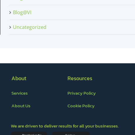
Blog@VI
Uncategorized
About
Resources
Services
Privacy Policy
About Us
Cookie Policy
We are driven to deliver results for all your businesses.