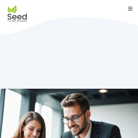
Skip
Togg
to
Navi
content
หน้าแรก
คุณสมบัติ
บริการ
เกี่ยวกับเรา
ติดต่อ
บล็อค
คู่มือ
ดาวน์โหลด