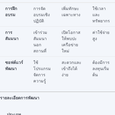
การฝึก
การจัด
เพิ่มทักษะ
ใช้เวลา
อบรม
อบรมเชิง
เฉพาะทาง
และ
ปฏิบัติ
ทรัพยากร
การ
เข้าร่วม
เปิดโอกาส
ค่าใช้จ่าย
สัมมนา
สัมมนา
ให้พบปะ
สูง
นอก
เครือข่าย
สถานที่
ใหม่
ซอฟต์แวร์
ใช้
สะดวกและ
ต้องมีการ
พัฒนา
โปรแกรม
เข้าถึงได้
ลงทุนเริ่ม
จัดการ
ง่าย
ต้น
ความรู้
รายละเอียดการพัฒนา
ประเภท