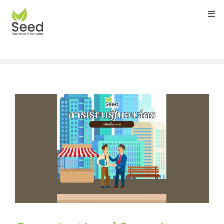
Skip
Togg
to
Navi
content
หน้าแรก
คุณสมบัติ
บริการ
เกี่ยวกับเรา
ติดต่อ
บล็อค
คู่มือ
ดาวน์โหลด