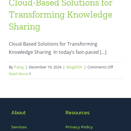
Cloud-Based Solutions for
สมัครใช้บริการ
Transforming Knowledge
Sharing
Cloud-Based Solutions for Transforming
Knowledge Sharing In today’s fast-paced [...]
on
By
Paing
|
December 19, 2024
|
Blog@EN
|
Comments Off
Cloud-
Read More
Based
Solutions
for
Transform
Knowledg
About
Resources
Sharing
Services
Privacy Policy