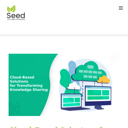
Skip
Togg
to
Navi
content
หน้าแรก
คุณสมบัติ
บริการ
เกี่ยวกับเรา
ติดต่อ
บล็อค
คู่มือ
ดาวน์โหลด