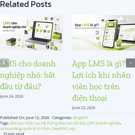
Related Posts
LMS cho doanh
App LMS là gì?
nghiệp nhỏ: bắt
Lợi ích khi nhân
đầu từ đâu?
viên học trên
điện thoại
June 24, 2026
June 23, 2026
Published On: June 12, 2026
Categories:
Blog@VI
Tags:
đào tạo nhân sự
,
hệ thống đào tạo nội bộ
,
LMS doanh nghiệp
,
onboarding
,
quản lý tri thức
,
SeedKM
,
sop
15 min read