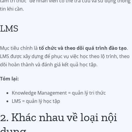
tâm tri thức” để nhân viên có thể tra cứu và sử dụng thông
tin khi cần.
LMS
Mục tiêu chính là
tổ chức và theo dõi quá trình đào tạo
.
LMS được xây dựng để phục vụ việc học theo lộ trình, theo
dõi hoàn thành và đánh giá kết quả học tập.
Tóm lại:
Knowledge Management = quản lý tri thức
LMS = quản lý học tập
2. Khác nhau về loại nội
dung