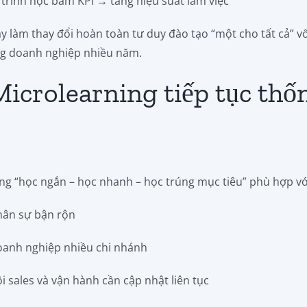
 trình học bám KPI → tăng hiệu suất làm việc
y làm thay đổi hoàn toàn tư duy đào tạo “một cho tất cả” v
ong doanh nghiệp nhiều năm.
Microlearning tiếp tục thố
g “học ngắn – học nhanh – học trúng mục tiêu” phù hợp vớ
hân sự bận rộn
oanh nghiệp nhiều chi nhánh
i sales và vận hành cần cập nhật liên tục