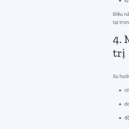
lộ
Điều nà
tại tr
4. 
trị
Xu hướn
n
d
độ