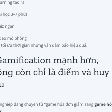
arning tạo ra:
ài học 3–7 phút
uiz ngắn
ideo mô phỏng
 tối ưu thời gian nhưng vẫn đảm bảo hiệu quả.
Gamification mạnh hơn,
ng còn chỉ là điểm và huy
u
nghiệp đang chuyển từ “game hóa đơn giản” sang
game hóa
m
: