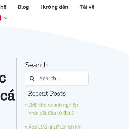
 hệ
Blog
Hướng dẫn
Tải về
Search
c
Search
for:
 cá
Recent Posts
LMS cho doanh nghiệp
nhỏ: bắt đầu từ đâu?
App LMS là gì? Lợi ích khi