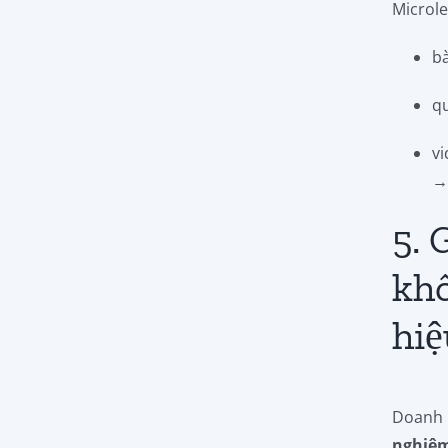
Microle
b
q
v
→
5. 
khô
hiệ
Doanh 
nghiệ