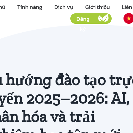
hủ
Tính năng
Dịch vụ
Giới thiệu
Liên
Đăng
ký
 hướng đào tạo trự
yến 2025–2026: AI,
ân hóa và trải