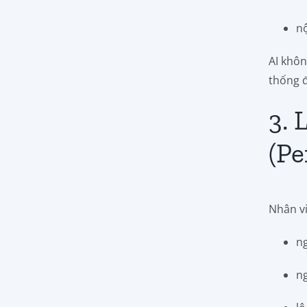
n
AI khôn
thống đ
3. 
(Pe
Nhân v
n
n