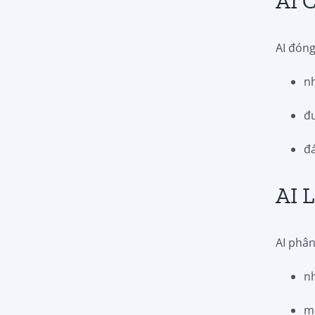
AI 
AI đóng
n
đư
đá
AI 
AI phân
n
m