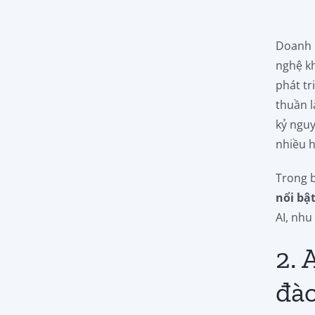
Doanh 
nghệ kh
phát tr
thuần l
kỷ ngu
nhiều h
Trong b
nổi bậ
AI, nhu
2. 
đào