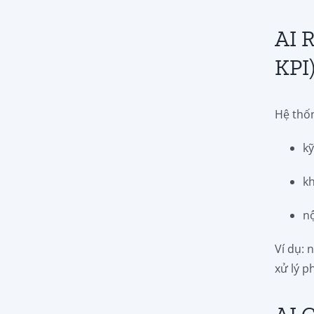
AI 
KPI
Hệ thốn
k
kh
n
Ví dụ: 
xử lý 