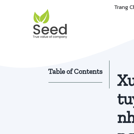
Skip
Trang C
to
content
Table of Contents
Xu
tu
nh