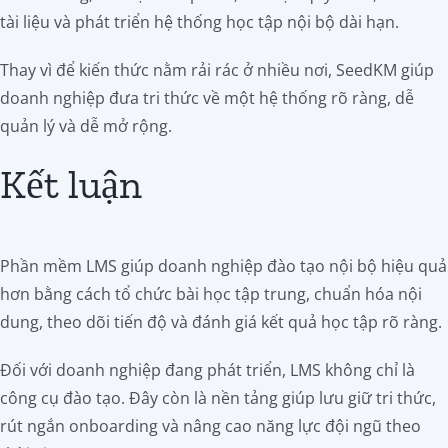
tài liệu và phát triển hệ thống học tập nội bộ dài hạn.
Thay vì để kiến thức nằm rải rác ở nhiều nơi, SeedKM giúp
doanh nghiệp đưa tri thức về một hệ thống rõ ràng, dễ
quản lý và dễ mở rộng.
Kết luận
Phần mềm LMS giúp doanh nghiệp đào tạo nội bộ hiệu quả
hơn bằng cách tổ chức bài học tập trung, chuẩn hóa nội
dung, theo dõi tiến độ và đánh giá kết quả học tập rõ ràng.
Đối với doanh nghiệp đang phát triển, LMS không chỉ là
công cụ đào tạo. Đây còn là nền tảng giúp lưu giữ tri thức,
rút ngắn onboarding và nâng cao năng lực đội ngũ theo