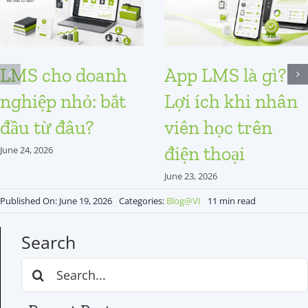
LMS cho doanh
App LMS là gì?
nghiệp nhỏ: bắt
Lợi ích khi nhân
đầu từ đâu?
viên học trên
điện thoại
June 24, 2026
June 23, 2026
Published On: June 19, 2026
Categories:
Blog@VI
11 min read
Search
Search
for: