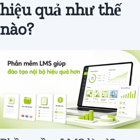
hiệu quả như thế
Đăng
ký
nào?