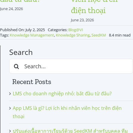
điện thoại
June 24, 2026
June 23, 2026
Published On: July 2, 2025
Categories:
Blog@VI
Tags:
Knowledge Management
,
Knowledge Sharing
,
SeedKM
8.4 min read
Search
Search
for:
Recent Posts
LMS cho doanh nghiệp nhỏ: bắt đầu từ đâu?
App LMS là gì? Lợi ích khi nhân viên học trên điện
thoại
ปรับแต่งเนื้อหาการเรียนรู้ด้วย SeedKM สำหรับบุคคล ทีม