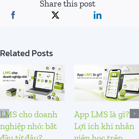
Share this post
Related Posts
LMS cho doanh
App LMS là gì?
nghiệp nhỏ: bắt
Lợi ích khi nhân
đầu từ đâu?
viên học trên