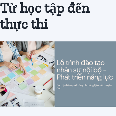
Từ học tập đến
Đăng
ký
thực thi