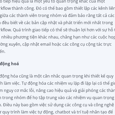
o tiếp hiệu quả là một yếu tố quan trọng khác của một
kflow thành công. Đó có thể bao gồm thiết lập các kênh liê
 giữa các thành viên trong nhóm và đảm bảo rằng tất cả các
 đều biết về các bản cập nhật và phát triển mới nhất trong
kflow. Quá trình giao tiếp có thể sẽ thuận lợi hơn với sự hỗ 
 nhiều phương tiện khác nhau, chẳng hạn như các cuộc họ
ờng xuyên, cập nhật email hoặc các công cụ cộng tác trực
ến.
 động hoá
động hóa cũng là một cân nhắc quan trọng khi thiết kế quy
nh làm việc. Tự động hóa các nhiệm vụ lặp đi lặp lại có thể g
m nguy cơ mắc lỗi, nâng cao hiệu quả và giải phóng các thà
n trong nhóm để họ tập trung vào các nhiệm vụ quan trọng
. Điều này bao gồm việc sử dụng các công cụ và công nghệ
 quy trình làm việc tự động, chatbot và trí tuệ nhân tạo để