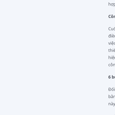
hợp
Cô
Cuố
điề
việ
thi
hiệ
côn
6 b
Đối
bằn
này