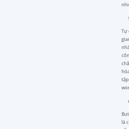
nhi
Tự 
gia
nhấ
côn
chẳ
hóa
tập
wor
Bướ
là 