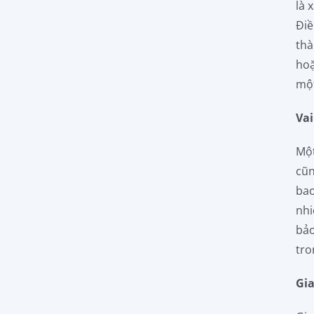
là 
Điề
thà
hoặ
một
Vai
Một
cũn
bao
nhi
bảo
tro
Gia