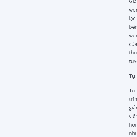
Gia
wor
lạc
bên
wor
của
thư
tuy
Tự
Tự 
trì
giả
viê
hơn
như