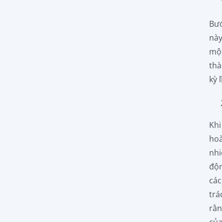
Bướ
này
một
thà
kỳ 
Khi
hoà
nhi
độn
các
trá
rằn
của