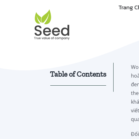
Skip
Trang C
to
content
Wor
Table of Contents
hoà
đen
the
khá
viế
qua
Đối