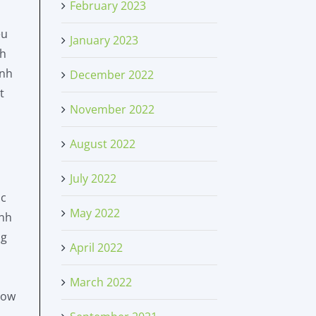
February 2023
ều
January 2023
nh
ình
December 2022
t
November 2022
August 2022
July 2022
ác
May 2022
ành
ng
April 2022
March 2022
low