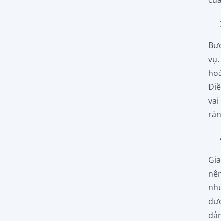
Bướ
vụ.
hoà
Điề
vai
rằn
Gia
nên
như
đượ
đảm