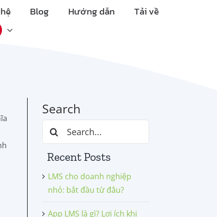
 hệ
Blog
Hướng dẫn
Tải về
Search
ĩa
Search
for:
nh
Recent Posts
LMS cho doanh nghiệp
nhỏ: bắt đầu từ đâu?
App LMS là gì? Lợi ích khi