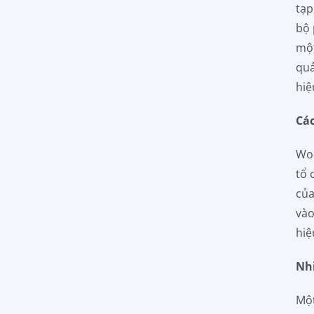
tạp
bộ 
một
quả
hiệ
Các
Wor
tổ 
của
vào
hiệ
Nh
Một