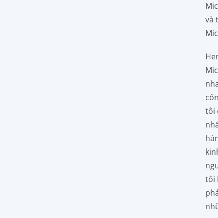
Mic
và 
Mic
Her
Mic
nha
côn
tôi
nhấ
hàn
kin
ngư
tôi
phá
nhữ