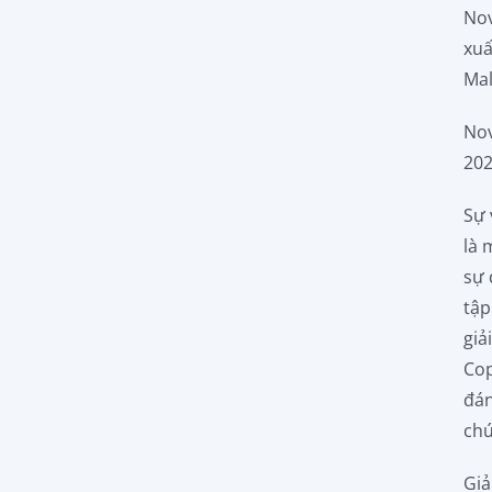
Nov
xuấ
Mal
Nov
202
Sự 
là 
sự 
tập
giả
Cop
đán
chứ
Giả