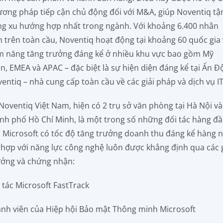
ơng pháp tiếp cận chủ động đối với M&A, giúp Noventiq tậ
g xu hướng hợp nhất trong ngành. Với khoảng 6.400 nhân
n trên toàn cầu, Noventiq hoạt động tại khoảng 60 quốc gia 
m năng tăng trưởng đáng kể ở nhiều khu vực bao gồm Mỹ
in, EMEA và APAC – đặc biệt là sự hiện diện đáng kể tại Ấn Đ
entiq – nhà cung cấp toàn cầu về các giải pháp và dịch vụ IT
Noventiq Việt Nam, hiện có 2 trụ sở văn phòng tại Hà Nội và
nh phố Hồ Chí Minh, là một trong số những đối tác hàng đ
 Microsoft có tốc độ tăng trưởng doanh thu đáng kể hàng
 hợp với năng lực công nghệ luôn được khẳng định qua các g
ởng và chứng nhận:
 tác Microsoft FastTrack
nh viên của Hiệp hội Bảo mật Thông minh Microsoft