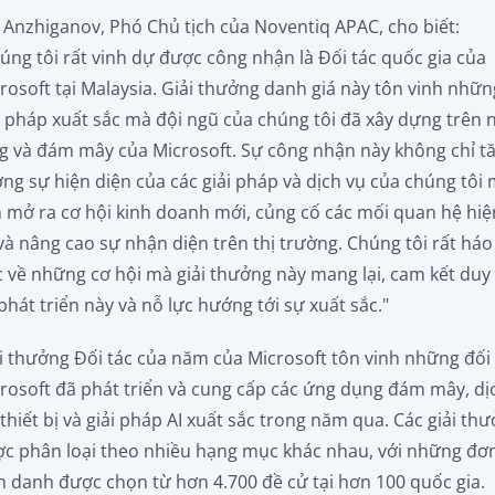
a Anzhiganov, Phó Chủ tịch của Noventiq APAC, cho biết:
úng tôi rất vinh dự được công nhận là Đối tác quốc gia của
rosoft tại Malaysia. Giải thưởng danh giá này tôn vinh nhữn
i pháp xuất sắc mà đội ngũ của chúng tôi đã xây dựng trên 
g và đám mây của Microsoft. Sự công nhận này không chỉ t
ng sự hiện diện của các giải pháp và dịch vụ của chúng tôi
 mở ra cơ hội kinh doanh mới, củng cố các mối quan hệ hiệ
và nâng cao sự nhận diện trên thị trường. Chúng tôi rất háo
 về những cơ hội mà giải thưởng này mang lại, cam kết duy 
phát triển này và nỗ lực hướng tới sự xuất sắc."
i thưởng Đối tác của năm của Microsoft tôn vinh những đối
rosoft đã phát triển và cung cấp các ứng dụng đám mây, dị
 thiết bị và giải pháp AI xuất sắc trong năm qua. Các giải th
c phân loại theo nhiều hạng mục khác nhau, với những đơn
h danh được chọn từ hơn 4.700 đề cử tại hơn 100 quốc gia.