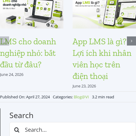
LMS cho doanh
App LMS là gì?
nghiệp nhỏ: bắt
Lợi ích khi nhân
đầu từ đâu?
viên học trên
điện thoại
June 24, 2026
June 23, 2026
Published On: April 27, 2024
Categories:
Blog@VI
3.2 min read
Search
Search
for: