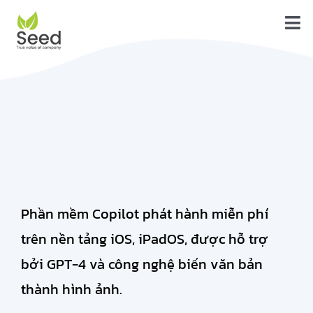
Skip
to
Tog
content
Trang Chủ
Nav
Tính năng
Dịch vụ
Giới thiệu
Liên hệ
Phần mềm Copilot phát hành miễn phí
Blog
trên nền tảng iOS, iPadOS, được hỗ trợ
bởi GPT-4 và công nghệ biến văn bản
Hướng dẫn
thành hình ảnh.
Tải về