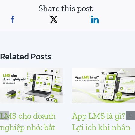
Share this post
Related Posts
LMS cho doanh
App LMS là gì?
nghiệp nhỏ: bắt
Lợi ích khi nhân