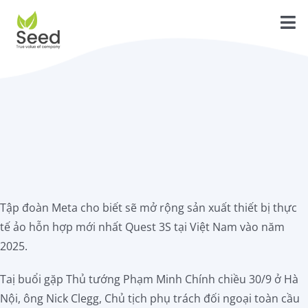
Skip
to
Tog
content
Trang Chủ
Nav
Tính năng
Dịch vụ
Giới thiệu
Liên hệ
Tập đoàn Meta cho biết sẽ mở rộng sản xuất thiết bị thực
Blog
tế ảo hỗn hợp mới nhất Quest 3S tại Việt Nam vào năm
2025.
Hướng dẫn
Taị buổi gặp Thủ tướng Phạm Minh Chính chiều 30/9 ở Hà
Tải về
Nội, ông Nick Clegg, Chủ tịch phụ trách đối ngoại toàn cầu