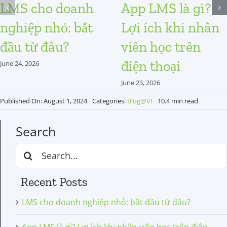
LMS cho doanh
App LMS là gì?
nghiệp nhỏ: bắt
Lợi ích khi nhân
đầu từ đâu?
viên học trên
điện thoại
June 24, 2026
June 23, 2026
Published On: August 1, 2024
Categories:
Blog@VI
10.4 min read
Search
Search
for:
Recent Posts
LMS cho doanh nghiệp nhỏ: bắt đầu từ đâu?