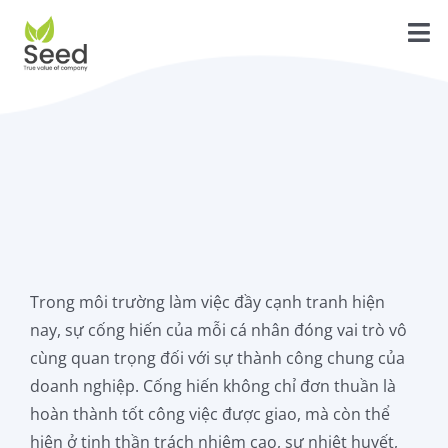
Skip
to
Tog
content
Trang Chủ
Nav
Tính năng
Dịch vụ
Giới thiệu
Liên hệ
Trong môi trường làm việc đầy cạnh tranh hiện
Blog
nay, sự cống hiến của mỗi cá nhân đóng vai trò vô
cùng quan trọng đối với sự thành công chung của
Hướng dẫn
doanh nghiệp. Cống hiến không chỉ đơn thuần là
hoàn thành tốt công việc được giao, mà còn thể
Tải về
hiện ở tinh thần trách nhiệm cao, sự nhiệt huyết,