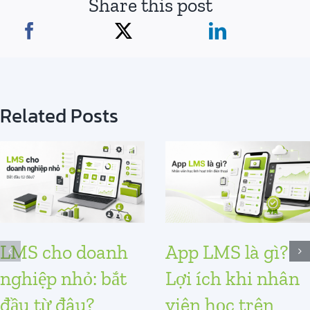
Share this post
Related Posts
LMS cho doanh
App LMS là gì?
nghiệp nhỏ: bắt
Lợi ích khi nhân
đầu từ đâu?
viên học trên