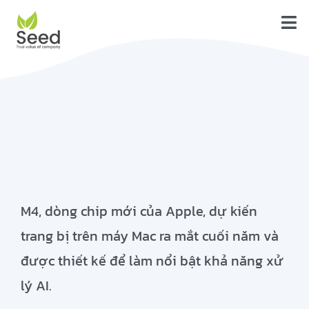
Skip
to
Tog
content
Trang Chủ
Nav
Tính năng
Dịch vụ
Giới thiệu
Liên hệ
M4, dòng chip mới của Apple, dự kiến
Blog
trang bị trên máy Mac ra mắt cuối năm và
được thiết kế để làm nổi bật khả năng xử
Hướng dẫn
lý AI.
Tải về